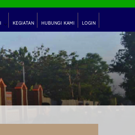
I
KEGIATAN
HUBUNGI KAMI
LOGIN
DOK
MUM
TAN
YAH
TS)
MA)