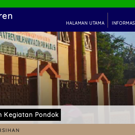
ren
HALAMAN UTAMA
INFORMAS
s
INFORMASI PON
INFORMASI U
INFORMASI KEGIA
MADRASAH TSANAWI
(M
MADRASAH ALIYAH (
m Kegiatan Pondok
RSIHAN