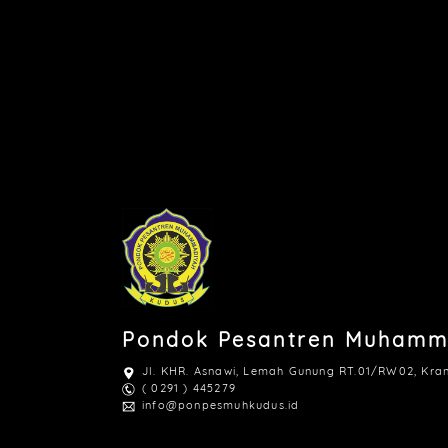
Pondok Pesantren Muhamm
Jl. KHR. Asnawi, Lemah Gunung RT.01/RW02, Kra
( 0291 ) 445279
info@ponpesmuhkudus.id