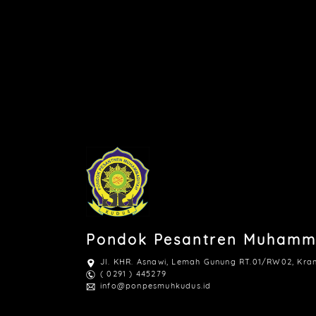
Pondok Pesantren Muhamm
Jl. KHR. Asnawi, Lemah Gunung RT.01/RW02, Kra
( 0291 ) 445279
info@ponpesmuhkudus.id