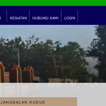
I
KEGIATAN
HUBUNGI KAMI
LOGIN
DOK
MUM
TAN
YAH
TS)
MA)
A' JANGGALAN KUDUS