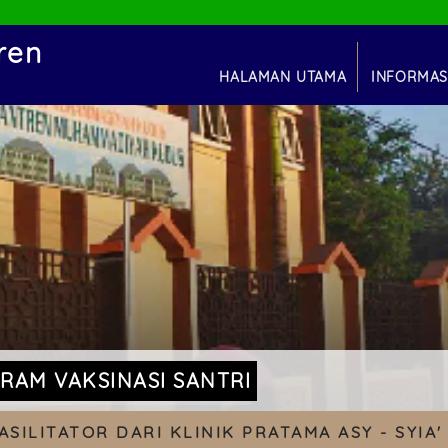
ren
HALAMAN UTAMA
INFORMAS
s
INFORMASI PON
INFORMASI U
INFORMASI KEGIA
MADRASAH TSANAWI
(M
MADRASAH ALIYAH (
RAM VAKSINASI SANTRI
ASILITATOR DARI KLINIK PRATAMA ASY - SYI